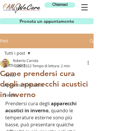
Chiamaci
Prenota un appuntamento
Post
Tutti i post
Roberto Cariola
Tutti i post
12 dic 2022
Tempo di lettura: 2 min
Come prendersi cura
News
degli apparecchi acustici
Apparecchi Acustici
in inverno
Salute
Prendersi cura degli 
apparecchi 
acustici in inverno
, quando le 
temperature esterne sono più 
basse, può presentare qualche 