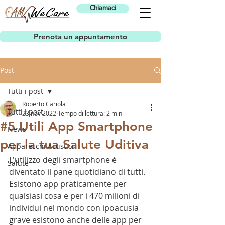
Chiamaci
Prenota un appuntamento
Post
Tutti i post
Roberto Cariola
Tutti i post
23 nov 2022
Tempo di lettura: 2 min
#5 Utili App Smartphone
News
per la tua Salute Uditiva
Apparecchi Acustici
L'utilizzo degli smartphone è 
Salute
diventato il pane quotidiano di tutti. 
Esistono app praticamente per 
qualsiasi cosa e per i 470 milioni di 
individui nel mondo con ipoacusia 
grave esistono anche delle app per 