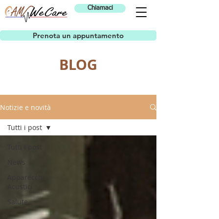
Chiamaci
Prenota un appuntamento
BLOG
Notizie e novità
Tutti i post
Tutti i post
News
Apparecchi
Acustici
Salute